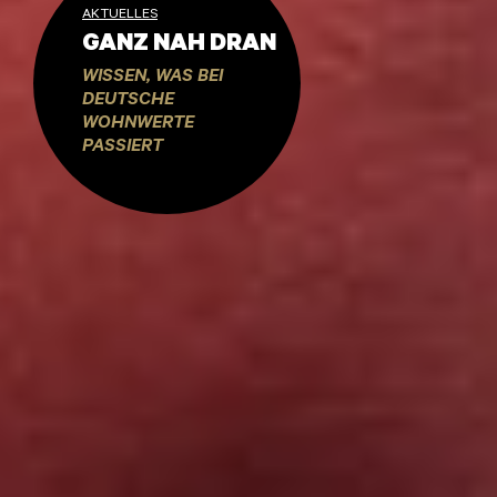
AKTUELLES
GANZ NAH DRAN
WISSEN, WAS BEI
DEUTSCHE
WOHNWERTE
PASSIERT