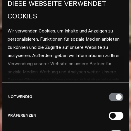
DIESE WEBSEITE VERWENDET
COOKIES
Wir verwenden Cookies, um Inhalte und Anzeigen zu
personalisieren, Funktionen für soziale Medien anbieten
zu können und die Zugriffe auf unsere Website zu
analysieren. Außerdem geben wir Informationen zu Ihrer
Verwendung unserer Website an unsere Partner für
soziale Medien, Werbung und Analysen weiter. Unsere
Partner führen diese Informationen möglicherweise mit
weiteren Daten zusammen, die Sie ihnen bereitgestellt
Einwilligungsauswahl
haben oder die sie im Rahmen Ihrer Nutzung der Dienste
NOTWENDIG
gesammelt haben.
PRÄFERENZEN