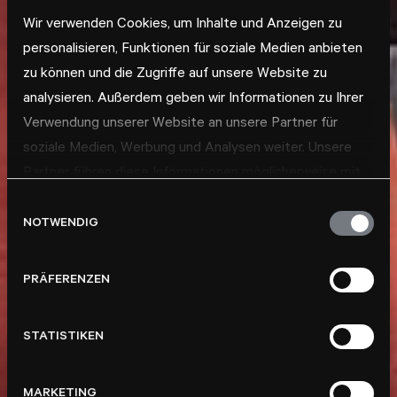
Wir verwenden Cookies, um Inhalte und Anzeigen zu
personalisieren, Funktionen für soziale Medien anbieten
zu können und die Zugriffe auf unsere Website zu
analysieren. Außerdem geben wir Informationen zu Ihrer
Verwendung unserer Website an unsere Partner für
soziale Medien, Werbung und Analysen weiter. Unsere
Partner führen diese Informationen möglicherweise mit
weiteren Daten zusammen, die Sie ihnen bereitgestellt
Einwilligungsauswahl
haben oder die sie im Rahmen Ihrer Nutzung der Dienste
NOTWENDIG
gesammelt haben.
PRÄFERENZEN
STATISTIKEN
MARKETING