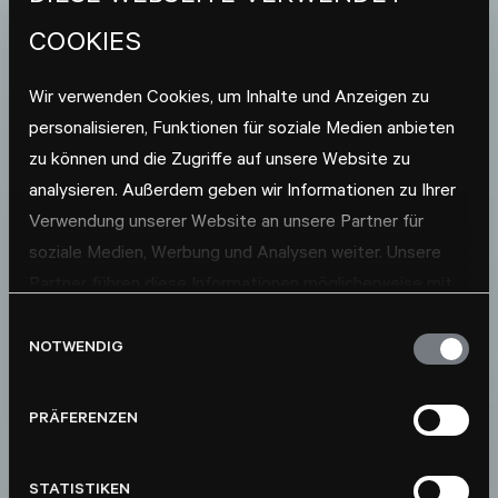
COOKIES
Wir verwenden Cookies, um Inhalte und Anzeigen zu
personalisieren, Funktionen für soziale Medien anbieten
zu können und die Zugriffe auf unsere Website zu
analysieren. Außerdem geben wir Informationen zu Ihrer
Verwendung unserer Website an unsere Partner für
soziale Medien, Werbung und Analysen weiter. Unsere
Partner führen diese Informationen möglicherweise mit
weiteren Daten zusammen, die Sie ihnen bereitgestellt
Einwilligungsauswahl
haben oder die sie im Rahmen Ihrer Nutzung der Dienste
NOTWENDIG
gesammelt haben.
PRÄFERENZEN
STATISTIKEN