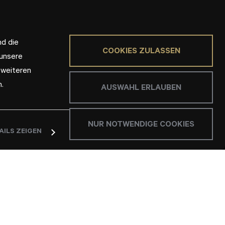
nd die
COOKIES ZULASSEN
 unsere
 weiteren
.
AUSWAHL ERLAUBEN
NUR NOTWENDIGE COOKIES
AILS ZEIGEN