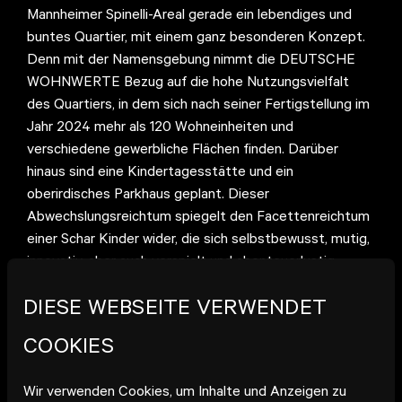
Mannheimer Spinelli-Areal gerade ein lebendiges und
buntes Quartier, mit einem ganz besonderen Konzept.
Denn mit der Namensgebung nimmt die DEUTSCHE
WOHNWERTE Bezug auf die hohe Nutzungsvielfalt
des Quartiers, in dem sich nach seiner Fertigstellung im
Jahr 2024 mehr als 120 Wohneinheiten und
verschiedene gewerbliche Flächen finden. Darüber
hinaus sind eine Kindertagesstätte und ein
oberirdisches Parkhaus geplant. Dieser
Abwechslungsreichtum spiegelt den Facettenreichtum
einer Schar Kinder wider, die sich selbstbewusst, mutig,
innovativ, aber auch verspielt und abenteuerlustig
präsentieren. In der Architektur wird dieser Aspekt
DIESE WEBSEITE VERWENDET
durch die außergewöhnliche Erscheinung mit grünen
Häusern aus unterschiedlichen Materialien sowie der
COOKIES
Höhenstaffelung der einzelnen Gebäude aufgegriffen.
Hierdurch entstehen nicht nur atemberaubende
Wir verwenden Cookies, um Inhalte und Anzeigen zu
Perspektiven, sondern auch eine enorme