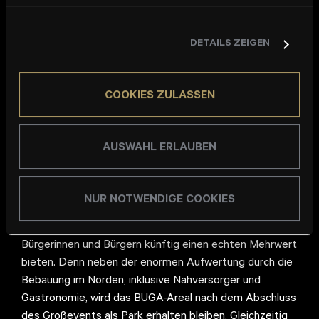
Rückzugs- und Begegnungsflächen im Freien und setzt
unmittelbar am Quartierszentrum ein aussagekräftiges
DETAILS ZEIGEN
und selbstbewusstes Statement. Schließlich bildet die
Quartiersmitte den Übergang zwischen der
gewachsenen Siedlungsstruktur des Stadtteils Käfertal
COOKIES ZULASSEN
Süd und dem Areal der BUGA. In diesem Kontext nimmt
KÖNIGSKINDER eine exponierte Stellung ein, weshalb
es auch liebevoll als „Spinellis grüne Mitte bezeichnet“
AUSWAHL ERLAUBEN
wird.
Die Konversionsfläche Spinelli umfasst insgesamt mehr
NUR NOTWENDIGE COOKIES
als 80 Hektar Gesamtfläche. Das einst in großen Teilen
militärisch genutzte Gebiet soll den Mannheimer
Bürgerinnen und Bürgern künftig einen echten Mehrwert
bieten. Denn neben der enormen Aufwertung durch die
Bebauung im Norden, inklusive Nahversorger und
Gastronomie, wird das BUGA-Areal nach dem Abschluss
des Großevents als Park erhalten bleiben. Gleichzeitig