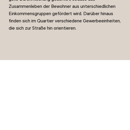
Zusammenleben der Bewohner aus unterschiedlichen
Einkommensgruppen gefördert wird. Darüber hinaus
finden sich im Quartier verschiedene Gewerbeeinheiten,
die sich zur Straße hin orientieren.
Sie interessieren sich für unser Projekt in Wernau? Dann
können Sie sich gleich hier zu unserem Newsletter
anmelden, um Updates zum Bauvorhaben sowie
Neuigkeiten über weitere Projekte der DEUTSCHE
WOHNWERTE zu erhalten.