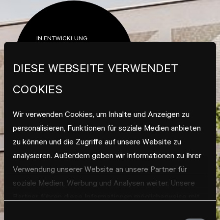
IN ENTWICKLUNG
WERNAU
WOHNEN IN WERNAU
DIESE WEBSEITE VERWENDET
ADLERSTRASSE-OST
COOKIES
Wir verwenden Cookies, um Inhalte und Anzeigen zu
personalisieren, Funktionen für soziale Medien anbieten
zu können und die Zugriffe auf unsere Website zu
analysieren. Außerdem geben wir Informationen zu Ihrer
Verwendung unserer Website an unsere Partner für
soziale Medien, Werbung und Analysen weiter. Unsere
Partner führen diese Informationen möglicherweise mit
weiteren Daten zusammen, die Sie ihnen bereitgestellt
Einwilligungsauswahl