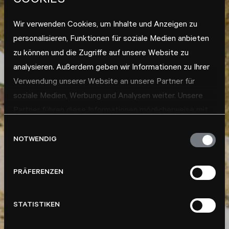
COOKIES
Wir verwenden Cookies, um Inhalte und Anzeigen zu
personalisieren, Funktionen für soziale Medien anbieten
zu können und die Zugriffe auf unsere Website zu
analysieren. Außerdem geben wir Informationen zu Ihrer
Verwendung unserer Website an unsere Partner für
soziale Medien, Werbung und Analysen weiter. Unsere
Partner führen diese Informationen möglicherweise mit
weiteren Daten zusammen, die Sie ihnen bereitgestellt
Einwilligungsauswahl
haben oder die sie im Rahmen Ihrer Nutzung der Dienste
NOTWENDIG
gesammelt haben.
PRÄFERENZEN
STATISTIKEN