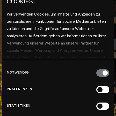
COOKIES
Wir verwenden Cookies, um Inhalte und Anzeigen zu
personalisieren, Funktionen für soziale Medien anbieten
zu können und die Zugriffe auf unsere Website zu
analysieren. Außerdem geben wir Informationen zu Ihrer
Verwendung unserer Website an unsere Partner für
soziale Medien, Werbung und Analysen weiter. Unsere
Partner führen diese Informationen möglicherweise mit
weiteren Daten zusammen, die Sie ihnen bereitgestellt
Einwilligungsauswahl
haben oder die sie im Rahmen Ihrer Nutzung der Dienste
NOTWENDIG
gesammelt haben.
PRÄFERENZEN
STATISTIKEN