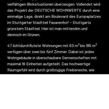
vielfältigen Blicksituationen überzeugen. Vollendet wird
das Projekt der DEUTSCHE WOHNWERTE durch eine
einmalige Lage, direkt am Boulevard des Europaplatzes
im Stuttgarter Stadtteil Fasanenhof – Stuttgarts
grünstem Stadtteil. Hier ist man mittendrin und
dennoch im Grünen.
2
2
47 lichtdurchflutete Wohnungen mit 63 m
bis 185 m
verfügen über zwei bis fünf Zimmer. Dabei ist jedes
Wohngebäude in überschaubare Gemeinschaften mit
maximal 16 Einheiten aufgeteilt. Das hochwertige
Raumgefühl wird durch großzügige Freibereiche, wie
private Gärten, Dachterrassen mit Panoramablick oder
Loggien mit Süd- oder West-Ausrichtung unterstrichen.
BLICKPUNKTE ist ein Gemeinschaftsprojekt mit der
HKPE Hofkammer Projektentwicklung
und wurde nach
dem Entwurf des Architekturbüros
Project GmbH
,