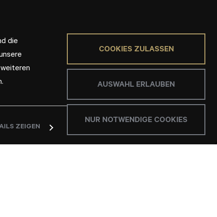
nd die
COOKIES ZULASSEN
 unsere
 weiteren
.
AUSWAHL ERLAUBEN
NUR NOTWENDIGE COOKIES
AILS ZEIGEN