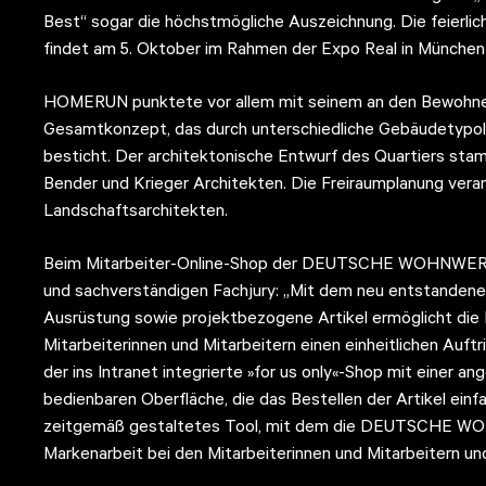
Best“ sogar die höchstmögliche Auszeichnung. Die feier
findet am 5. Oktober im Rahmen der Expo Real in München 
HOMERUN punktete vor allem mit seinem an den Bewohner
Gesamtkonzept, das durch unterschiedliche Gebäudetypolog
besticht. Der architektonische Entwurf des Quartiers st
Bender und Krieger Architekten. Die Freiraumplanung vera
Landschaftsarchitekten.
Beim Mitarbeiter-Online-Shop der DEUTSCHE WOHNWERTE
und sachverständigen Fachjury: „Mit dem neu entstandene
Ausrüstung sowie projektbezogene Artikel ermöglicht
Mitarbeiterinnen und Mitarbeitern einen einheitlichen Auft
der ins Intranet integrierte »for us only«-Shop mit einer an
bedienbaren Oberfläche, die das Bestellen der Artikel ein
zeitgemäß gestaltetes Tool, mit dem die DEUTSCHE WOH
Markenarbeit bei den Mitarbeiterinnen und Mitarbeitern un