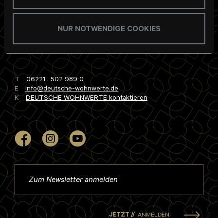
DEUTSCHE WOHNWERTE GmbH & Co. KG
NUR NOTWENDIGE COOKIES
Langer Anger 9
69115 Heidelberg
T
06221 . 502 989 0
E
info
deutsche-wohnwerte
de
K
DEUTSCHE WOHNWERTE kontaktieren
JETZT //
ANMELDEN