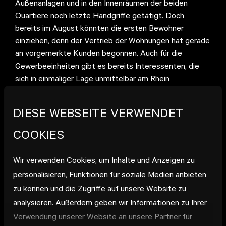
Außenanlagen und in den Innenräumen der beiden
Quartiere noch letzte Handgriffe getätigt. Doch
bereits im August könnten die ersten Bewohner
einziehen, denn der Vertrieb der Wohnungen hat gerade
an vorgemerkte Kunden begonnen. Auch für die
Gewerbeeinheiten gibt es bereits Interessenten, die
sich in einmaliger Lage unmittelbar am Rhein
niederlassen möchten.
DIESE WEBSEITE VERWENDET
In den beiden Quartieren finden sich insgesamt 127
Wohneinheiten mit einer Gesamtwohnfläche von mehr
COOKIES
als 12.000 Quadratmetern. Und hier ist für jeden
Anspruch das Richtige dabei, denn in den Gebäuden
Wir verwenden Cookies, um Inhalte und Anzeigen zu
lassen sich unterschiedlichste Wohnformen realisieren.
personalisieren, Funktionen für soziale Medien anbieten
So gibt es klassische Etagenwohnungen, großzügige
zu können und die Zugriffe auf unsere Website zu
Penthouse-Wohnungen mit Dachterrassen,
analysieren. Außerdem geben wir Informationen zu Ihrer
Townhouses, also Haus-in-Haus-Konzepte sowie
Verwendung unserer Website an unsere Partner für
Atelierwohnungen fürs Wohnen und Arbeiten. Dabei ist