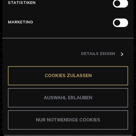
STATISTIKEN
MARKETING
DETAILS ZEIGEN
COOKIES ZULASSEN
DEUTSCHE WOHNWERTE GmbH & Co. KG
Langer Anger 9
69115 Heidelberg
AUSWAHL ERLAUBEN
T
06221 . 502 989 0
NUR NOTWENDIGE COOKIES
E
info
deutsche-wohnwerte
de
K
DEUTSCHE WOHNWERTE kontaktieren