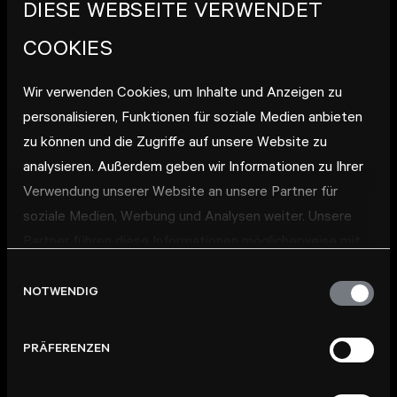
DIESE WEBSEITE VERWENDET
10.03.2022
// HEIDELBERG
COOKIES
NEUE FOTOS FÜR DIE
Wir verwenden Cookies, um Inhalte und Anzeigen zu
TEAMSEITE
personalisieren, Funktionen für soziale Medien anbieten
zu können und die Zugriffe auf unsere Website zu
Und damit Sie immer genau wissen, wer Ihr
analysieren. Außerdem geben wir Informationen zu Ihrer
Ansprechpartner ist, finden Sie
dort
nicht nur alle
Verwendung unserer Website an unsere Partner für
relevanten Kontaktdaten, sondern auch Portraitfotos
soziale Medien, Werbung und Analysen weiter. Unsere
unserer Mitarbeiter. Ganz aktuell sind wieder einige
Partner führen diese Informationen möglicherweise mit
neue Kolleginnen und Kollegen dazugekommen. Für sie
weiteren Daten zusammen, die Sie ihnen bereitgestellt
gab es nun ein Fotoshooting mit dem Mannheimer
Einwilligungsauswahl
Fotografen
Florian Schmitt
im Büro der DEUTSCHE
haben oder die sie im Rahmen Ihrer Nutzung der Dienste
NOTWENDIG
WOHNWERTE in Heidelberg.
gesammelt haben.
PRÄFERENZEN