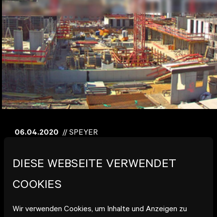
06.04.2020
// SPEYER
BAUSTELLEN-HYGIENE AM
DIESE WEBSEITE VERWENDET
FLUSS IN ZEITEN VON CORONA
COOKIES
„Für Bauarbeiter gibt es kein Homeoffice. Aber sie
Wir verwenden Cookies, um Inhalte und Anzeigen zu
bauen Häuser, damit andere ins Homeoffice gehen