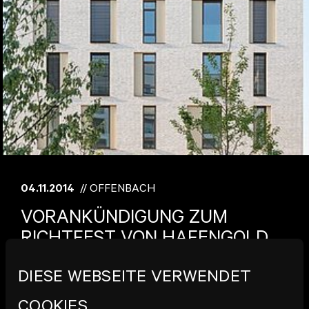
04.11.2014
// OFFENBACH
VORANKÜNDIGUNG ZUM
RICHTFEST VON HAFENGOLD
DIESE WEBSEITE VERWENDET
Es gibt Grund zum Feiern: Vier Hafengold-Inselhäuser
sind bereits im Rohbau fertiggestellt. Dies möchten wir
COOKIES