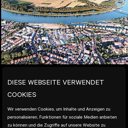
22.09.2014
// SPEYER
DIESE WEBSEITE VERWENDET
ZWISCHEN REALITÄT UND
COOKIES
VISION
Wir verwenden Cookies, um Inhalte und Anzeigen zu
Als Schlüsselprojekt der städtischen Entwicklung soll
personalisieren, Funktionen für soziale Medien anbieten
das sechs Hektar große Gelände der „Alten Erlus-
zu können und die Zugriffe auf unsere Website zu