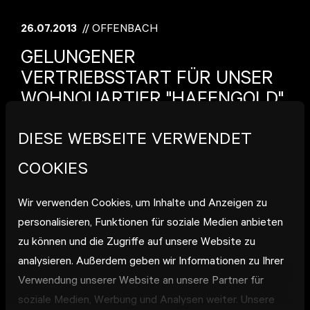
26.07.2013
// OFFENBACH
GELUNGENER
VERTRIEBSSTART FÜR UNSER
WOHNQUARTIER "HAFENGOLD"
DIESE WEBSEITE VERWENDET
Rund 200 interessierte Gäste kamen auf den Baugrund
der Hafeninsel, um sich im Zelt vor unserer Info-Suite
COOKIES
über das Wohnquartier „Hafengold“ zu informieren.
Wir verwenden Cookies, um Inhalte und Anzeigen zu
Neben Wissenswertem zur Hafeninsel, dem neu
personalisieren, Funktionen für soziale Medien anbieten
entstehenden Stadtteil Offenbachs, gab es eine
zu können und die Zugriffe auf unsere Website zu
Präsentation der Wohnformen und Vorzüge von
analysieren. Außerdem geben wir Informationen zu Ihrer
„Hafengold“. Zudem hatten unsere Gäste die
Verwendung unserer Website an unsere Partner für
Gelegenheit, sich intensiv über die Details der
Wohnhäuser zu informieren und beraten zu lassen. Ein
soziale Medien, Werbung und Analysen weiter. Unsere