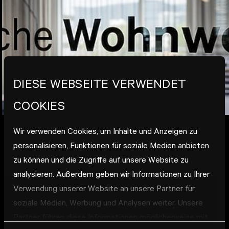
DIESE WEBSEITE VERWENDET
COOKIES
Wir verwenden Cookies, um Inhalte und Anzeigen zu
05.05.2012
// HEIDELBERG
personalisieren, Funktionen für soziale Medien anbieten
2012 WOHNEN HIER 2000
zu können und die Zugriffe auf unsere Website zu
LEUTE
analysieren. Außerdem geben wir Informationen zu Ihrer
Verwendung unserer Website an unsere Partner für
soziale Medien, Werbung und Analysen weiter. Unsere
Rainer Arens bringt es auf den Punkt:
Partner führen diese Informationen möglicherweise mit