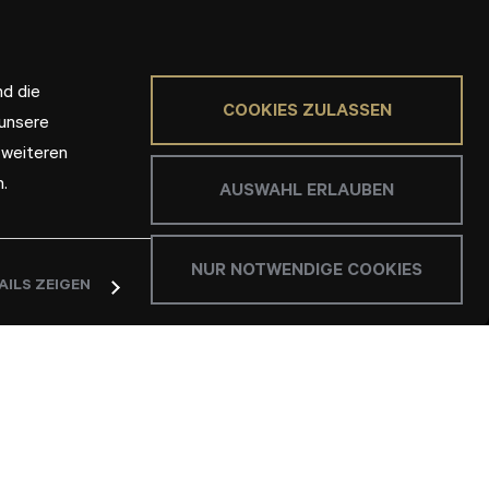
nd die
COOKIES ZULASSEN
 unsere
 weiteren
.
AUSWAHL ERLAUBEN
NUR NOTWENDIGE COOKIES
AILS ZEIGEN