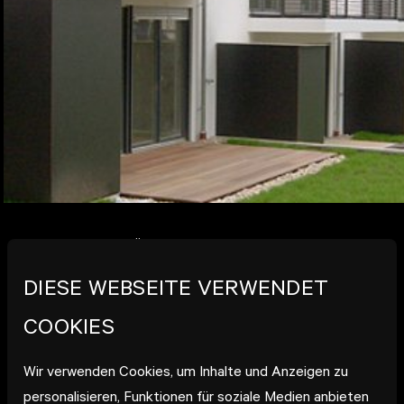
18.09.2009
// NÜRTINGEN
VOLLVERKAUF ALLER
DIESE WEBSEITE VERWENDET
WOHNUNGEN BEIM
COOKIES
WOHNPROJEKT
HEINRICHSHÖHE
Wir verwenden Cookies, um Inhalte und Anzeigen zu
personalisieren, Funktionen für soziale Medien anbieten